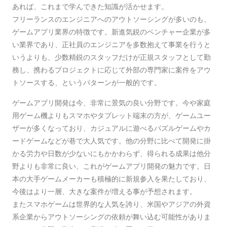
あれば、これまで学んできた知識が活かせます。
フリーランスのエンジニアへのアウトソーシングが多いのも、
ゲームアプリ業界の特徴です。新進気鋭のベンチャー企業が多
い業界であり、正社員のエンジニアを多数抱えて事業を行うと
いうよりも、少数精鋭のスタッフだけが正規スタッフとして勤
務し、携わるプロジェクトに応じて外部の専門家に案件をアウ
トソースする、というパターンが一般的です。
ゲームアプリ開発は今、非常に景気の良い分野です。今や家庭
用ゲーム機よりもスマホやタブレット端末の方が、ゲームユー
ザーが多くなっており、カジュアルに遊べるパズルゲームやカ
ードゲームなどが巷で大人気です。他の分野に比べて開発に掛
かる労力や日数が少ないにもかかわらず、得られる成果は他分
野よりも非常に良い、これがゲームアプリ開発の魅力です。日
本の大手ゲームメーカーも積極的に新規参入を果たしており、
今後はより一層、大きな案件が増える事が予想されます。
またスマホゲームは世界的な人気を誇り、米国やアジアの外資
系企業からアウトソーシングの依頼が舞い込む可能性がありま